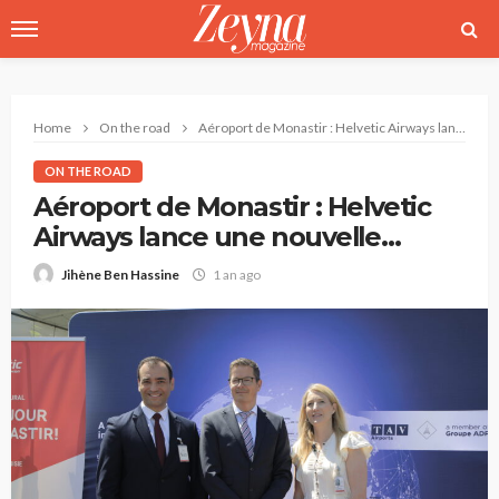
Home
On the road
Aéroport de Monastir : Helvetic Airways lance une nouvelle liaison directe depuis Berne
ON THE ROAD
Aéroport de Monastir : Helvetic
Airways lance une nouvelle
liaison directe depuis Berne
1 an ago
Jihène Ben Hassine