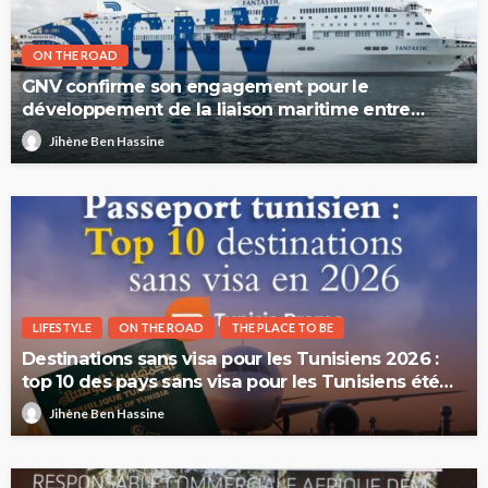
ON THE ROAD
GNV confirme son engagement pour le
développement de la liaison maritime entre
l’Italie et la Tunisie
Jihène Ben Hassine
LIFESTYLE
ON THE ROAD
THE PLACE TO BE
Destinations sans visa pour les Tunisiens 2026 :
top 10 des pays sans visa pour les Tunisiens été
2026
Jihène Ben Hassine