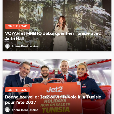
ON THE ROAD
VOYAH et MHERO débarquent en Tunisie avec
Auto Hall
Jihène Ben Hassine
ON THE ROAD
Bonne nouvelle : Jet2 ouvre la voie à la Tunisie
pour l’été 2027
Jihène Ben Hassine