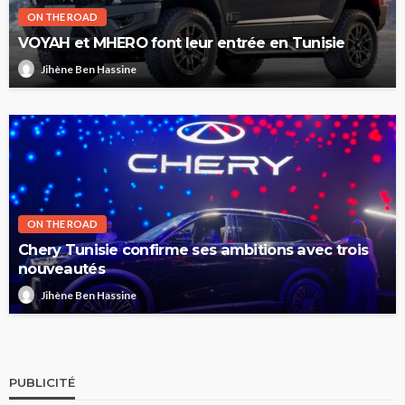
ON THE ROAD
VOYAH et MHERO font leur entrée en Tunisie
Jihène Ben Hassine
ON THE ROAD
Chery Tunisie confirme ses ambitions avec trois
nouveautés
Jihène Ben Hassine
PUBLICITÉ