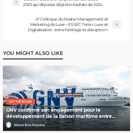
2025 qui dépasse déjà les résultats de 2024
4ᵉ Colloque du Master Management et
Marketing du Luxe – ESSEC Tunis « Luxe et
Digitalisation : entre héritage et disruption »
YOU MIGHT ALSO LIKE
ON THE ROAD
GNV confirme son engagement pour le
développement de la liaison maritime entre
l’Italie et la Tunisie
Jihène Ben Hassine