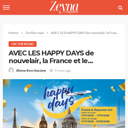
Home
On the road
AVEC LES HAPPY DAYS de nouvelair, la France et le Royaume-Uni à -30%
ON THE ROAD
AVEC LES HAPPY DAYS de
nouvelair, la France et le
Royaume-Uni à -30%
9 mois ago
Jihène Ben Hassine