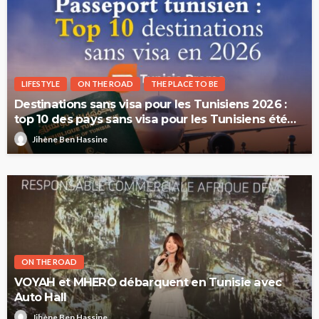
LIFESTYLE
ON THE ROAD
THE PLACE TO BE
Destinations sans visa pour les Tunisiens 2026 :
top 10 des pays sans visa pour les Tunisiens été
2026
Jihène Ben Hassine
ON THE ROAD
VOYAH et MHERO débarquent en Tunisie avec
Auto Hall
Jihène Ben Hassine