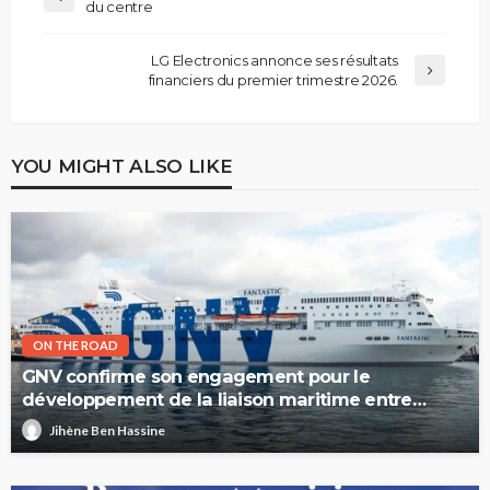
du centre
LG Electronics annonce ses résultats
financiers du premier trimestre 2026.
YOU MIGHT ALSO LIKE
ON THE ROAD
GNV confirme son engagement pour le
développement de la liaison maritime entre
l’Italie et la Tunisie
Jihène Ben Hassine