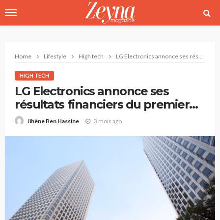
Home
Lifestyle
High tech
LG Electronics annonce ses résultats financiers du premier trimestre 2026.
HIGH TECH
LG Electronics annonce ses
résultats financiers du premier
trimestre 2026.
3 mois ago
Jihène Ben Hassine