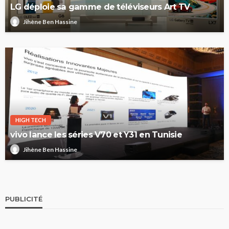
LG déploie sa gamme de téléviseurs Art TV
Jihène Ben Hassine
HIGH TECH
vivo lance les séries V70 et Y31 en Tunisie
Jihène Ben Hassine
PUBLICITÉ