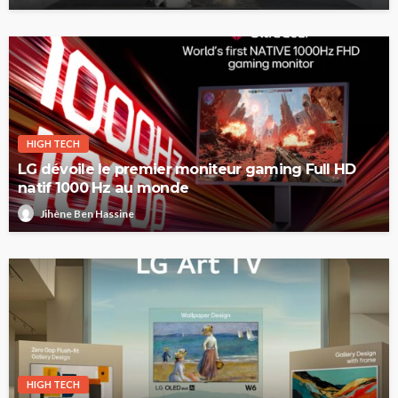
HIGH TECH
LG dévoile le premier moniteur gaming Full HD
natif 1000 Hz au monde
Jihène Ben Hassine
HIGH TECH