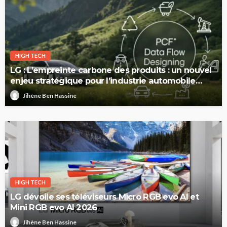
HIGH TECH
LG : L’empreinte carbone des produits : un nouvel
enjeu stratégique pour l’industrie automobile
européenne
Jihène Ben Hassine
HIGH TECH
LG dévoile ses téléviseurs Micro RGB evo AI et
Mini RGB evo AI 2026
Jihène Ben Hassine