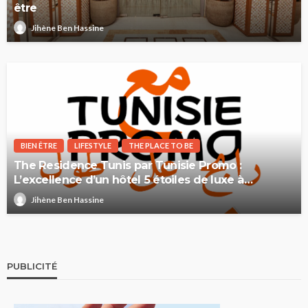
être
Jihène Ben Hassine
BIEN ÊTRE
LIFESTYLE
THE PLACE TO BE
The Residence Tunis par Tunisie Promo :
L’excellence d’un hôtel 5 étoiles de luxe à
Gammarth
Jihène Ben Hassine
PUBLICITÉ