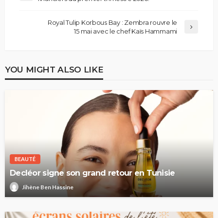
Royal Tulip Korbous Bay : Zembra rouvre le
15 mai avec le chef Kaïs Hammami
YOU MIGHT ALSO LIKE
BEAUTÉ
Decléor signe son grand retour en Tunisie
Jihène Ben Hassine