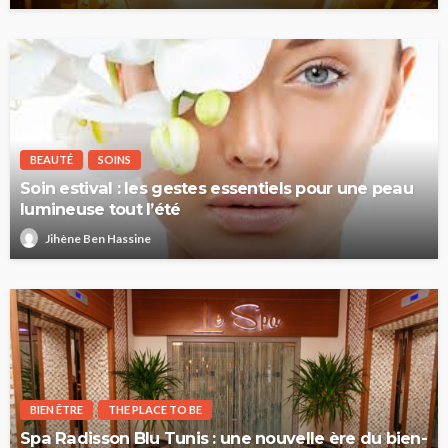
BEAUTÉ
SOINS
Soin estival : les gestes essentiels pour une peau
lumineuse tout l’été
Jihène Ben Hassine
BIEN ÊTRE
THE PLACE TO BE
Spa Radisson Blu Tunis : une nouvelle ère du bien-