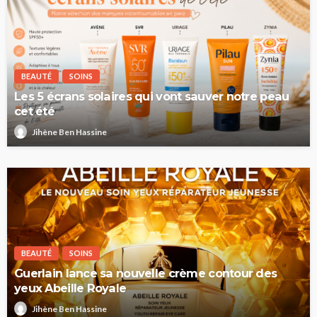
BEAUTÉ
SOINS
Les 5 écrans solaires qui vont sauver notre peau
cet été
Jihène Ben Hassine
BEAUTÉ
SOINS
Guerlain lance sa nouvelle crème contour des
yeux Abeille Royale
Jihène Ben Hassine