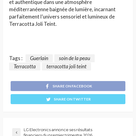
et authentique dans une atmosphère
méditerranéenne baignée de lumière, incarnant
parfaitement l’univers sensoriel et lumineux de
Terracotta Joli Teint.
Tags :
Guerlain
soin de la peau
Terracotta
terracotta joli teint
SHARE ON FACEBOOK
SHARE ON TWITTER
LG Electronics annonce ses résultats
financiers du premier trimestre 2026.