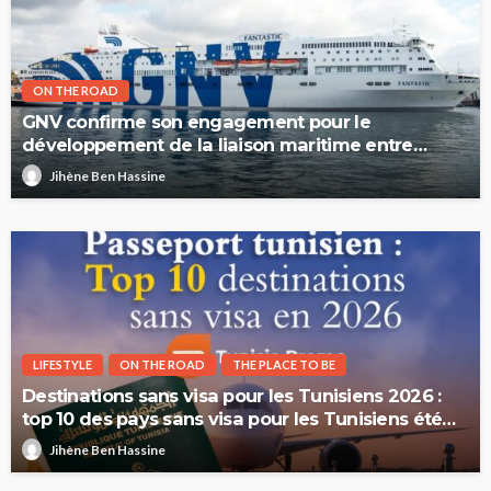
ON THE ROAD
GNV confirme son engagement pour le
développement de la liaison maritime entre
l’Italie et la Tunisie
Jihène Ben Hassine
LIFESTYLE
ON THE ROAD
THE PLACE TO BE
Destinations sans visa pour les Tunisiens 2026 :
top 10 des pays sans visa pour les Tunisiens été
2026
Jihène Ben Hassine