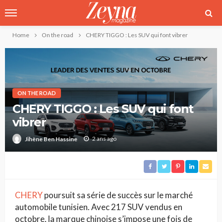
Home
On the road
CHERY TIGGO : Les SUV qui font vibrer
ON THE ROAD
CHERY TIGGO : Les SUV qui font
vibrer
2 ans ago
Jihène Ben Hassine
CHERY
poursuit sa série de succès sur le marché
automobile tunisien. Avec 217 SUV vendus en
octobre, la marque chinoise s’impose une fois de