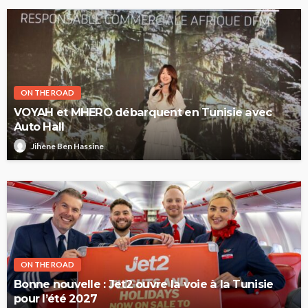
ON THE ROAD
VOYAH et MHERO débarquent en Tunisie avec
Auto Hall
Jihène Ben Hassine
ON THE ROAD
Bonne nouvelle : Jet2 ouvre la voie à la Tunisie
pour l’été 2027