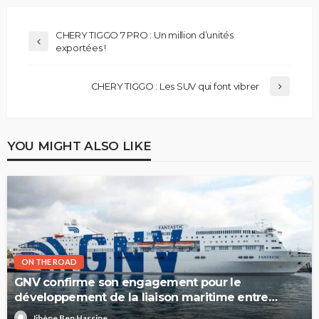
CHERY TIGGO 7 PRO : Un million d’unités
exportées !
CHERY TIGGO : Les SUV qui font vibrer
YOU MIGHT ALSO LIKE
ON THE ROAD
GNV confirme son engagement pour le
développement de la liaison maritime entre
l’Italie et la Tunisie
Jihène Ben Hassine