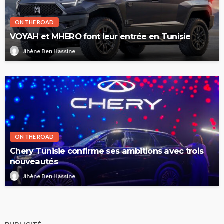
ON THE ROAD
VOYAH et MHERO font leur entrée en Tunisie
Jihène Ben Hassine
ON THE ROAD
Chery Tunisie confirme ses ambitions avec trois
nouveautés
Jihène Ben Hassine