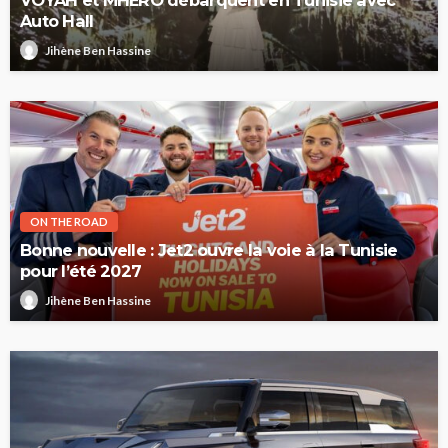
VOYAH et MHERO débarquent en Tunisie avec
Auto Hall
Jihène Ben Hassine
ON THE ROAD
Bonne nouvelle : Jet2 ouvre la voie à la Tunisie
pour l’été 2027
Jihène Ben Hassine