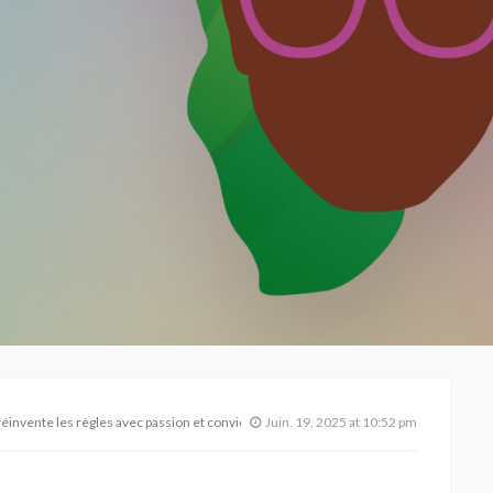
invente les règles avec passion et conviction
Juin. 19, 2025 at 10:52 pm