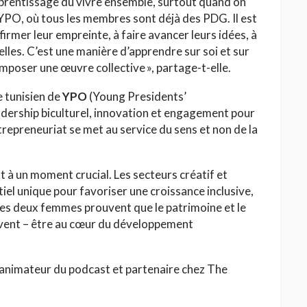
apprentissage du vivre ensemble, surtout quand on
PO, où tous les membres sont déjà des PDG. Il est
irmer leur empreinte, à faire avancer leurs idées, à
les. C’est une manière d’apprendre sur soi et sur
mposer une œuvre collective », partage-t-elle.
e tunisien de
YPO
(Young Presidents’
dership biculturel, innovation et engagement pour
repreneuriat se met au service du sens et non de la
nt à un moment crucial. Les secteurs créatif et
tiel unique pour favoriser une croissance inclusive,
es deux femmes prouvent que le patrimoine et le
ivent – être au cœur du développement
 animateur du podcast et partenaire chez The