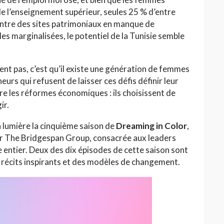
e l’enseignement supérieur, seules 25 % d’entre
Entre des sites patrimoniaux en manque de
es marginalisées, le potentiel de la Tunisie semble
sent pas, c’est qu’il existe une génération de femmes
urs qui refusent de laisser ces défis définir leur
HAUTE COUTURE
re les réformes économiques : ils choisissent de
/26 : Une
Dolce & Gabbana à Taormina :
ir.
e au Lac
quand la Sicile devient
l’Olympe
 lumière la cinquième saison de
Dreaming in Color
,
Jihène Ben Hassine
ar The Bridgespan Group, consacrée aux leaders
e entier. Deux des dix épisodes de cette saison sont
s récits inspirants et des modèles de changement.