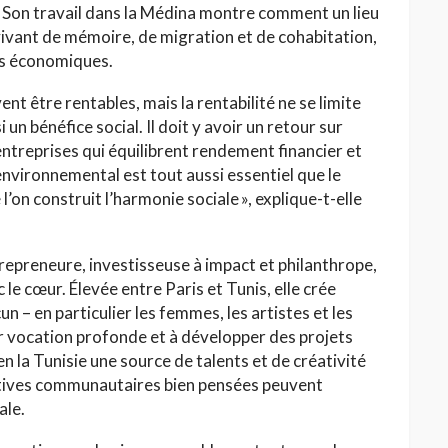
 Son travail dans la Médina montre comment un lieu
vivant de mémoire, de migration et de cohabitation,
és économiques.
ent être rentables, mais la rentabilité ne se limite
si un bénéfice social. Il doit y avoir un retour sur
entreprises qui équilibrent rendement financier et
nvironnemental est tout aussi essentiel que le
l’on construit l’harmonie sociale », explique-t-elle
trepreneure, investisseuse à impact et philanthrope,
c le cœur. Élevée entre Paris et Tunis, elle crée
n – en particulier les femmes, les artistes et les
ur vocation profonde et à développer des projets
 en la Tunisie une source de talents et de créativité
tiatives communautaires bien pensées peuvent
ale.