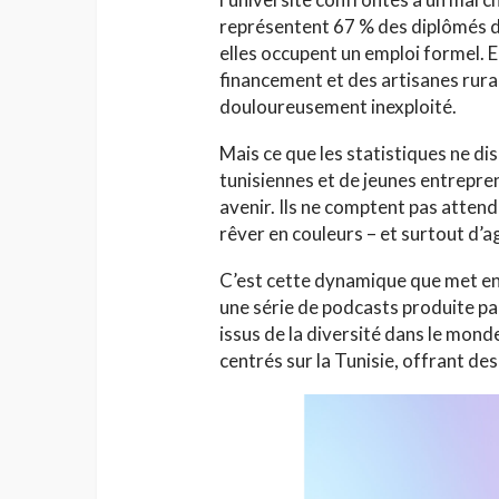
représentent 67 % des diplômés d
elles occupent un emploi formel. 
financement et des artisanes rural
douloureusement inexploité.
Mais ce que les statistiques ne di
tunisiennes et de jeunes entreprene
HAUTE COUTURE
avenir. Ils ne comptent pas attend
Chanel Croisière 2025
rêver en couleurs – et surtout d’ag
parenthèse enchanté
de Côme
C’est cette dynamique que met en
Jihène Ben Hassine
une série de podcasts produite p
issus de la diversité dans le mond
centrés sur la Tunisie, offrant de