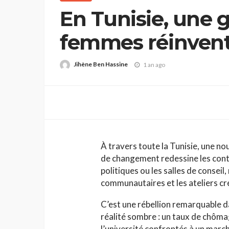
En Tunisie, une 
femmes réinvente
passion et convi
Jihène Ben Hassine
1 an ago
À travers toute la Tunisie, une n
de changement redessine les conto
politiques ou les salles de conseil,
communautaires et les ateliers cré
C’est une rébellion remarquable d
réalité sombre : un taux de chôma
l’université confrontés à un marc