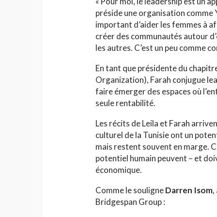
« Pour moi, le leadership est un 
préside une organisation comme Y
important d’aider les femmes à aff
créer des communautés autour d’el
les autres. C’est un peu comme co
En tant que présidente du chapitr
Organization), Farah conjugue lea
faire émerger des espaces où l’ent
seule rentabilité.
Les récits de Leila et Farah arrive
culturel de la Tunisie ont un poten
mais restent souvent en marge. C
potentiel humain peuvent – et do
économique.
Comme le souligne
Darren Isom
,
Bridgespan Group :