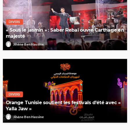
DIVERS
« Sous le jasmin » : Saber Rebai ouvre Carthage en
majesté
Jihène Ben Hassine
DIVERS
Orange Tunisie soutient les festivals d’été avec «
Yalla Jaw »
Jihène Ben Hassine