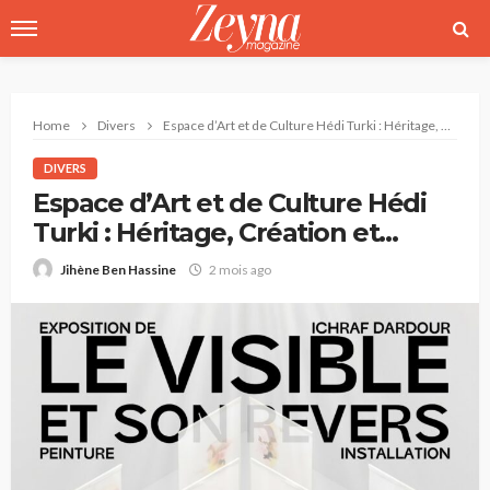
Home
Divers
Espace d’Art et de Culture Hédi Turki : Héritage, Création et Transmission
DIVERS
Espace d’Art et de Culture Hédi
Turki : Héritage, Création et
Transmission
2 mois ago
Jihène Ben Hassine