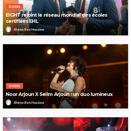
DIVERS
EIGHT rejoint le réseau mondial des écoles
certifiées EHL
Jihène Ben Hassine
DIVERS
Noor Arjoun X Selim Arjoun : un duo lumineux
Jihène Ben Hassine