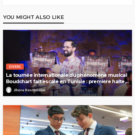
YOU MIGHT ALSO LIKE
DIVERS
La tournée internationale du phénomène musical
Boudchart fait escale en Tunisie : première halte
à Sfax
Jihène Ben Hassine