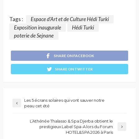
Tags :
Espace d’Art et de Culture Hédi Turki
Exposition inaugurale
Hédi Turki
poterie de Sejnane
SHARE ON FACEBOOK
SHARE ON TWITTER
Les 5 écrans solaires qui vont sauver notre
peau cet été
L’Athénée Thalasso & Spa Djerba obtient le
prestigieux Label Spa-A lors du Forum
HOTEL&SPA 2026 à Paris