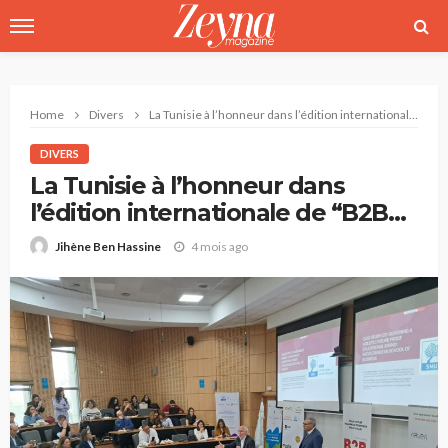
Home
Divers
La Tunisie à l’honneur dans l’édition internationale de “B2B Brand Management”
DIVERS
La Tunisie à l’honneur dans
l’édition internationale de “B2B
Brand Management”
4 mois ago
Jihène Ben Hassine