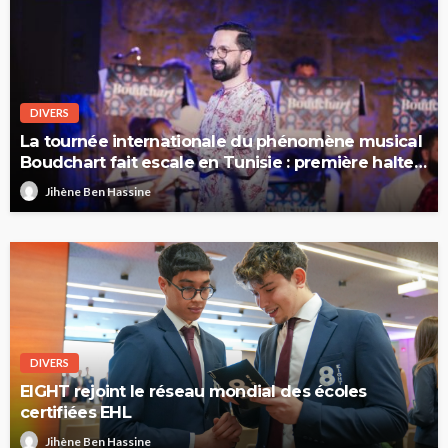
DIVERS
La tournée internationale du phénomène musical
Boudchart fait escale en Tunisie : première halte
à Sfax
Jihène Ben Hassine
DIVERS
EIGHT rejoint le réseau mondial des écoles
certifiées EHL
Jihène Ben Hassine