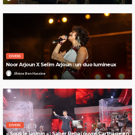
DIVERS
Noor Arjoun X Selim Arjoun : un duo lumineux
Jihène Ben Hassine
DIVERS
« Sous le jasmin » : Saber Rebai ouvre Carthage en