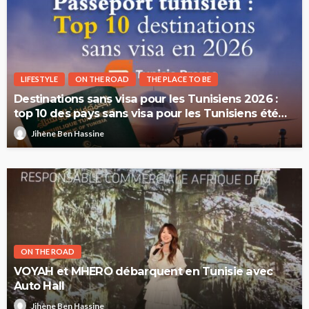
LIFESTYLE
ON THE ROAD
THE PLACE TO BE
Destinations sans visa pour les Tunisiens 2026 :
top 10 des pays sans visa pour les Tunisiens été
2026
Jihène Ben Hassine
ON THE ROAD
VOYAH et MHERO débarquent en Tunisie avec
Auto Hall
Jihène Ben Hassine