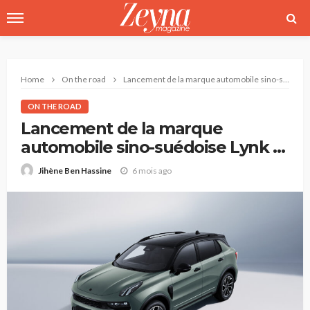
Home
On the road
Lancement de la marque automobile sino-suédoise Lynk & Co en Tunisie
ON THE ROAD
Lancement de la marque
automobile sino-suédoise Lynk &
Co en Tunisie
6 mois ago
Jihène Ben Hassine