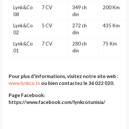
Lynk&Co
7 CV
349 ch
200 Km
08
din
Lynk&Co
5 CV
272 ch
435 Km
02
din
Lynk&Co
7 CV
280 ch
75 Km
01
din
Pour plus d’informations, visitez notre site web
:
www.lynkco.tn
ou bien contactez le 36
022
020.
Page Facebook
:
https://www.facebook.com/lynkcotunisia/