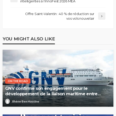
intelligentes à l’InnoFest 2026 MEA
Offre Saint-Valentin : 40 % de réduction sur
vos vols nouvelair
YOU MIGHT ALSO LIKE
ON THE ROAD
GNV confirme son engagement pour le
développement de la liaison maritime entre
l’Italie et la Tunisie
Jihène Ben Hassine