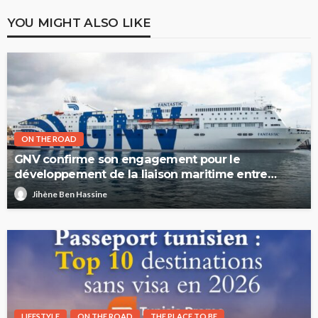
YOU MIGHT ALSO LIKE
ON THE ROAD
GNV confirme son engagement pour le
développement de la liaison maritime entre
l’Italie et la Tunisie
Jihène Ben Hassine
LIFESTYLE
ON THE ROAD
THE PLACE TO BE