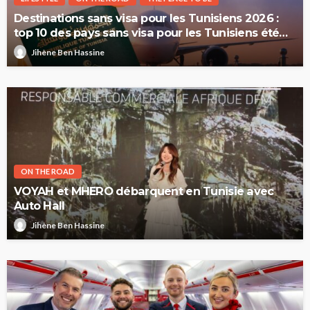
Destinations sans visa pour les Tunisiens 2026 :
top 10 des pays sans visa pour les Tunisiens été
2026
Jihène Ben Hassine
ON THE ROAD
VOYAH et MHERO débarquent en Tunisie avec
Auto Hall
Jihène Ben Hassine