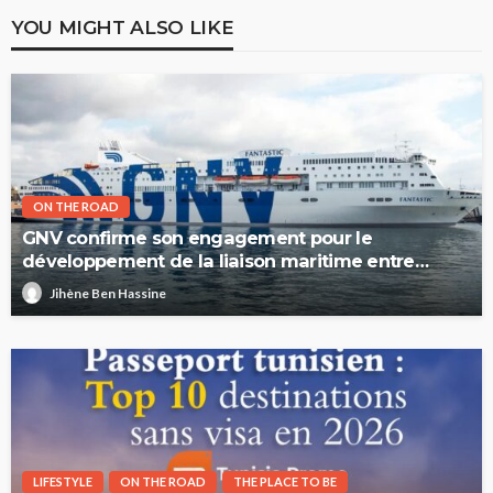
YOU MIGHT ALSO LIKE
ON THE ROAD
GNV confirme son engagement pour le
développement de la liaison maritime entre
l’Italie et la Tunisie
Jihène Ben Hassine
LIFESTYLE
ON THE ROAD
THE PLACE TO BE