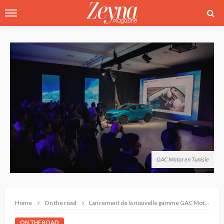
GAC Motor en Tunisie
Home
On the road
Lancement de la nouvelle gamme GAC Motor en Tunisie
ON THE ROAD