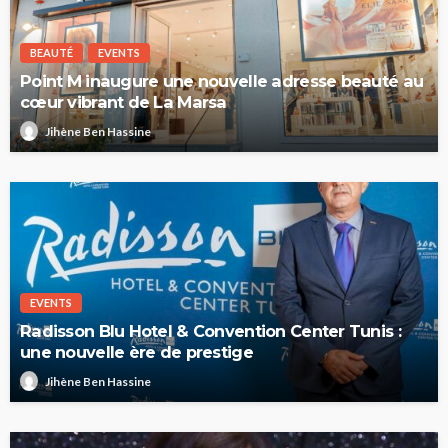
BEAUTÉ
EVENTS
Point M inaugure une nouvelle adresse beauté au
cœur vibrant de La Marsa
Jihène Ben Hassine
EVENTS
Radisson Blu Hotel & Convention Center Tunis :
une nouvelle ère de prestige
Jihène Ben Hassine