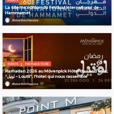
EVENTS
La 60ème édition du Festival International de
Hammamet
Jihène Ben Hassine
EVENTS
THE PLACE TO BE
Ramadan 2026 au Mövenpick Hôtel du Lac Tunis :
“لوتيل – Loutil”, l’hôtel qui nous rassemble
Jihène Ben Hassine