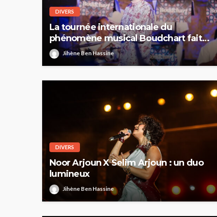
DIVERS
La tournée internationale du
phénomène musical Boudchart fait
escale en Tunisie : première halte à
Jihène Ben Hassine
Sfax
DIVERS
Noor Arjoun X Selim Arjoun : un duo
lumineux
Jihène Ben Hassine