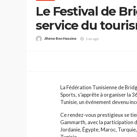
Le Festival de Br
service du touri
Jihène Ben Hassine
1 an ago
La Fédération Tunisienne de Bridge
Sports, s’apprête à organiser la 3
Tunisie, un événement devenu inco
Ce rendez-vous prestigieux se tie
Gammarth, avec la participation d
Jordanie, Égypte, Maroc, Turquie, 
Tunisie.