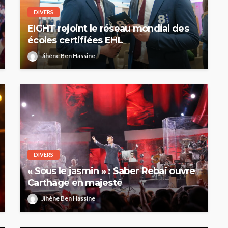
DIVERS
EIGHT rejoint le réseau mondial des
écoles certifiées EHL
Jihène Ben Hassine
DIVERS
« Sous le jasmin » : Saber Rebai ouvre
Carthage en majesté
Jihène Ben Hassine