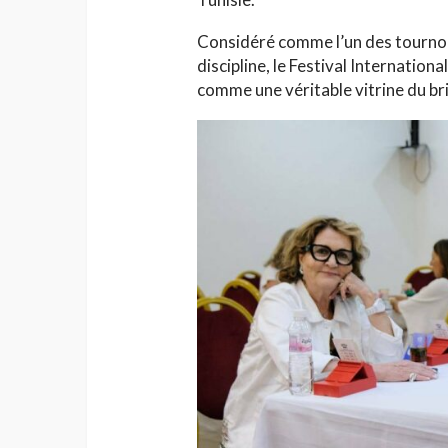
Considéré comme l’un des tournois
discipline, le Festival Internation
comme une véritable vitrine du bri
HAUTE COUTURE
Chanel Croisière 2025
parenthèse enchanté
de Côme
Jihène Ben Hassine