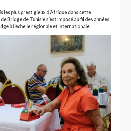
 les plus prestigieux d’Afrique dans cette
al de Bridge de Tunisie s’est imposé au fil des années
dge à l’échelle régionale et internationale.
HAUTE COUTURE
/26 : Une
Dolce & Gabbana à Taormina :
e au Lac
quand la Sicile devient
l’Olympe
Jihène Ben Hassine