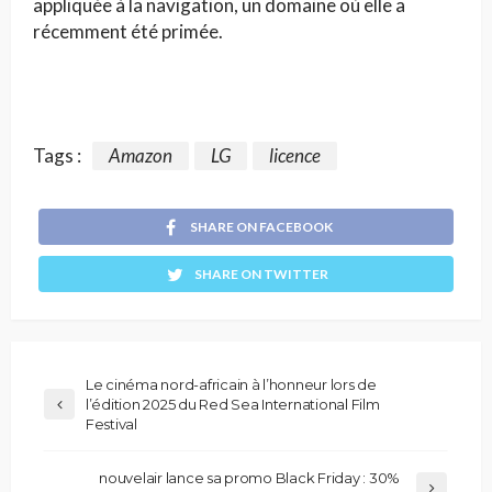
appliquée à la navigation, un domaine où elle a
récemment été primée.
Tags :
Amazon
LG
licence
SHARE ON FACEBOOK
SHARE ON TWITTER
Le cinéma nord-africain à l’honneur lors de
l’édition 2025 du Red Sea International Film
Festival
nouvelair lance sa promo Black Friday : 30%