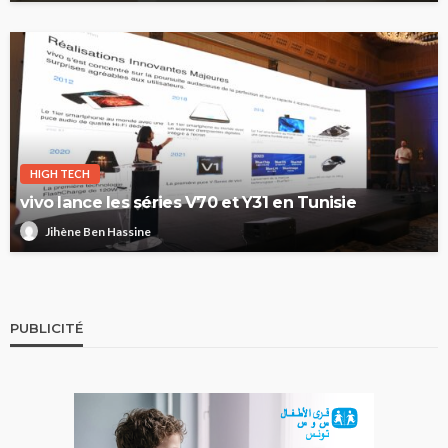
HIGH TECH
vivo lance les séries V70 et Y31 en Tunisie
Jihène Ben Hassine
PUBLICITÉ