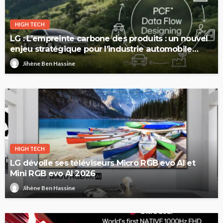
HIGH TECH
LG : L’empreinte carbone des produits : un nouvel
enjeu stratégique pour l’industrie automobile
européenne
Jihène Ben Hassine
HIGH TECH
LG dévoile ses téléviseurs Micro RGB evo AI et
Mini RGB evo AI 2026
Jihène Ben Hassine