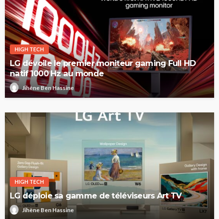
HIGH TECH
LG dévoile le premier moniteur gaming Full HD
natif 1000 Hz au monde
Jihène Ben Hassine
HIGH TECH
LG déploie sa gamme de téléviseurs Art TV
Jihène Ben Hassine