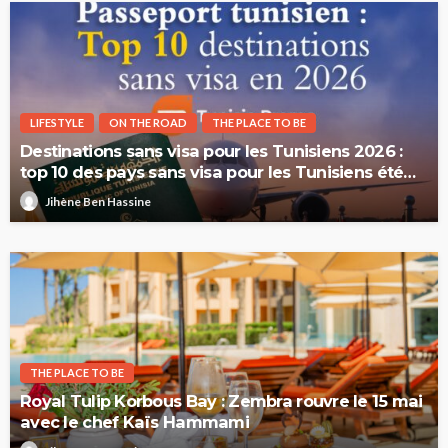
LIFESTYLE
ON THE ROAD
THE PLACE TO BE
Destinations sans visa pour les Tunisiens 2026 :
top 10 des pays sans visa pour les Tunisiens été
2026
Jihène Ben Hassine
THE PLACE TO BE
Royal Tulip Korbous Bay : Zembra rouvre le 15 mai
avec le chef Kaïs Hammami