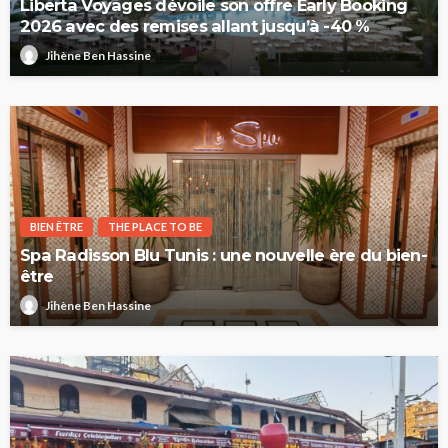
Liberta Voyages dévoile son offre Early Booking
2026 avec des remises allant jusqu’à -40 %
Jihène Ben Hassine
BIEN ÊTRE
THE PLACE TO BE
Spa Radisson Blu Tunis : une nouvelle ère du bien-
être
Jihène Ben Hassine