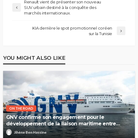
Renault vient de présenter son nouveau
SUV urbain destiné à la conquête des
marchés internationaux.
KIA derrière le spot promotionnel coréen
sur la Tunisie
YOU MIGHT ALSO LIKE
ON THE ROAD
GNV confirme son engagement pour le
développement de la liaison maritime entre
l’Italie et la Tunisie
Jihène Ben Hassine