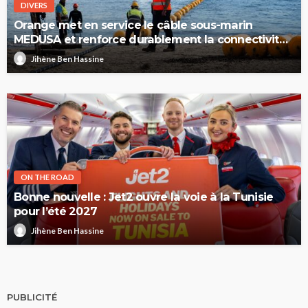
DIVERS
Orange met en service le câble sous-marin
MEDUSA et renforce durablement la connectivité
internationale de la Tunisie
Jihène Ben Hassine
ON THE ROAD
Bonne nouvelle : Jet2 ouvre la voie à la Tunisie
pour l’été 2027
Jihène Ben Hassine
PUBLICITÉ