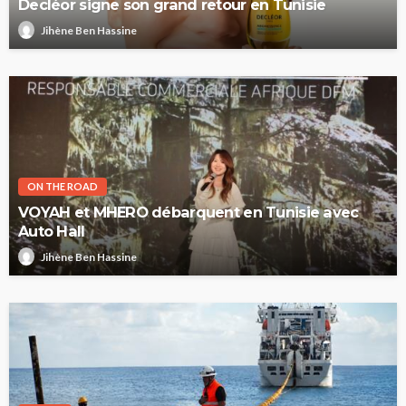
Decléor signe son grand retour en Tunisie
Jihène Ben Hassine
ON THE ROAD
VOYAH et MHERO débarquent en Tunisie avec
Auto Hall
Jihène Ben Hassine