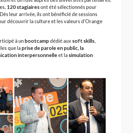
es,
120 stagiaires
ont été sélectionnés pour
 Dès leur arrivée, ils ont bénéficié de sessions
our découvrir la culture et les valeurs d’Orange
rticipé à un
bootcamp
dédié aux
soft skills
,
les que la
prise de parole en public, la
HAUTE COUTURE
ication interpersonnelle
et la
simulation
/26 : Une
Dolce & Gabbana à Taormina :
e au Lac
quand la Sicile devient
l’Olympe
Jihène Ben Hassine