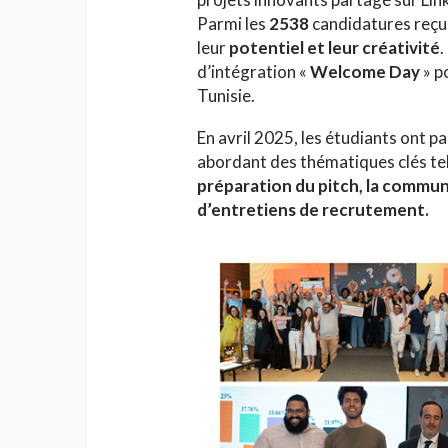
Parmi les
2538
candidatures reçu
leur
potentiel et leur créativité
.
d’intégration «
Welcome Day
» p
Tunisie.
En avril 2025, les étudiants ont pa
abordant des thématiques clés tel
HAUTE COUTURE
préparation du pitch, la commun
Chanel Croisière 2025
d’entretiens de recrutement.
parenthèse enchanté
de Côme
Jihène Ben Hassine