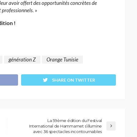
eur avoir offert des opportunités concrètes de
 professionnels.
»
ition !
génération Z
Orange Tunisie
SHARE ON TWITTER
La 59ème édition du Festival
International de Hammamet s’illumine
avec 36 spectacles incontournables