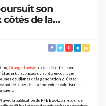
oursuit son
côtés de la
c le Challenge PFE
ition,
Orange Tunisie
a relancé cette année
d’Études)
, un concours visant à encourager
 jeunes étudiants
de la
génération Z
. Cette
stant de l’opérateur à soutenir et valoriser les
nisiens.
4 avec la publication du
PFE Book
, un recueil de
edIn et diffusé auprès des universités partenaires.