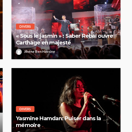
DIVERS
« Sous le jasmin » : Saber Rebai ouvre
Carthage en majesté
Jihène Ben Hassine
DIVERS
Yasmine Hamdan: Puiser dans la
mémoire