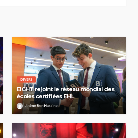
DIVERS
EIGHT rejoint le réseau mondial des
écoles certifiées EHL
Jihène Ben Hassine