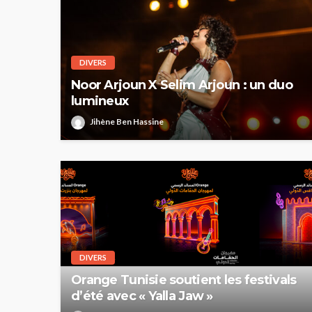
DIVERS
Noor Arjoun X Selim Arjoun : un duo
lumineux
Jihène Ben Hassine
DIVERS
Orange Tunisie soutient les festivals
d’été avec « Yalla Jaw »