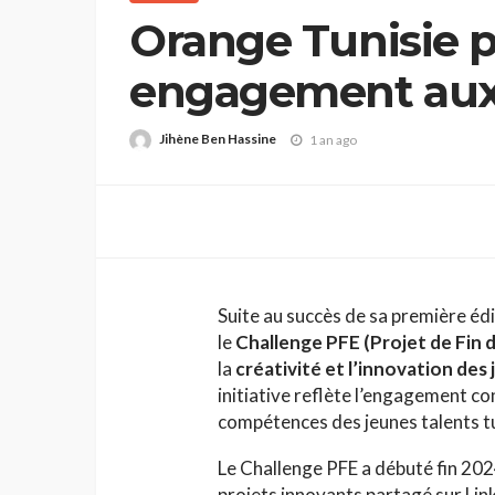
Orange Tunisie p
engagement aux 
génération Z ave
Jihène Ben Hassine
1 an ago
2025
Suite au succès de sa première éd
le
Challenge PFE (Projet de Fin 
la
créativité et l’innovation des
initiative reflète l’engagement con
compétences des jeunes talents tu
Le Challenge PFE a débuté fin 202
projets innovants partagé sur Link