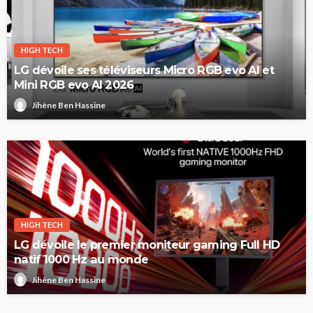
HIGH TECH
LG dévoile ses téléviseurs Micro RGB evo AI et
Mini RGB evo AI 2026
Jihène Ben Hassine
HIGH TECH
LG dévoile le premier moniteur gaming Full HD
natif 1000 Hz au monde
Jihène Ben Hassine