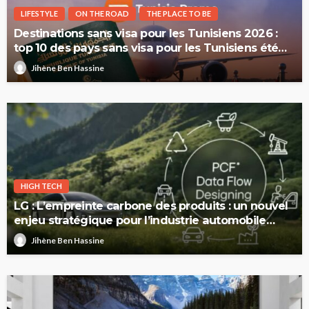
LIFESTYLE
ON THE ROAD
THE PLACE TO BE
Destinations sans visa pour les Tunisiens 2026 :
top 10 des pays sans visa pour les Tunisiens été
2026
Jihène Ben Hassine
HIGH TECH
LG : L’empreinte carbone des produits : un nouvel
enjeu stratégique pour l’industrie automobile
européenne
Jihène Ben Hassine