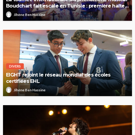
Boudchart fait escale en Tunisie : première halte
à Sfax
Jihène Ben Hassine
DIVERS
EIGHT rejoint le réseau mondial des écoles
certifiées EHL
Jihène Ben Hassine