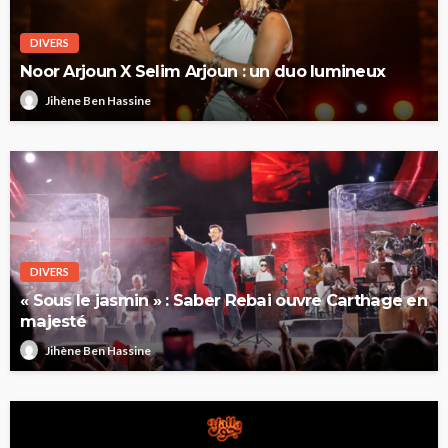
DIVERS
Noor Arjoun X Selim Arjoun : un duo lumineux
Jihène Ben Hassine
DIVERS
« Sous le jasmin » : Saber Rebai ouvre Carthage en
majesté
Jihène Ben Hassine