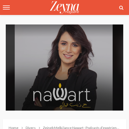
Home
Divers
Zeineb Melki lance Nawart : Podcasts d’expériences inspirantes et impactantes