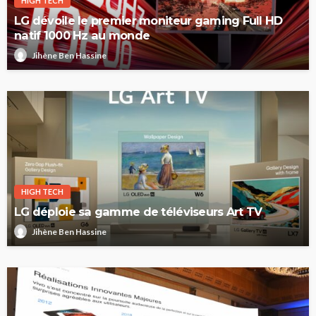
HIGH TECH
LG dévoile le premier moniteur gaming Full HD
natif 1000 Hz au monde
Jihène Ben Hassine
HIGH TECH
LG déploie sa gamme de téléviseurs Art TV
Jihène Ben Hassine