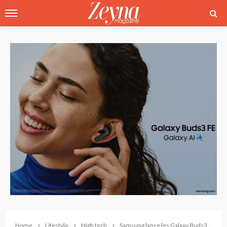
Home
Lifestyle
High tech
Samsung lance les Galaxy Buds3 FE avec Galaxy AI