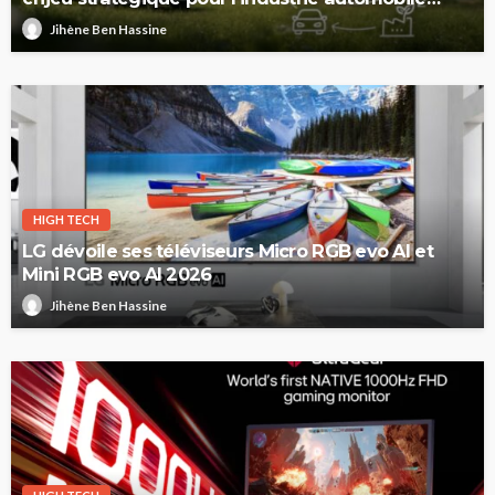
européenne
Jihène Ben Hassine
HIGH TECH
LG dévoile ses téléviseurs Micro RGB evo AI et
Mini RGB evo AI 2026
Jihène Ben Hassine