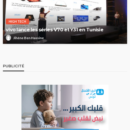
HIGH TECH
vivo lance les séries V70 et Y31 en Tunisie
Jihène Ben Hassine
PUBLICITÉ