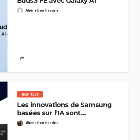
Buds3 FE avec Galaxy AI
Jihène Ben Hassine
HIGH TECH
Les innovations de Samsung
basées sur l’IA sont
récompensées par la
Jihene Ben Hassine
Consumer Technology
Association