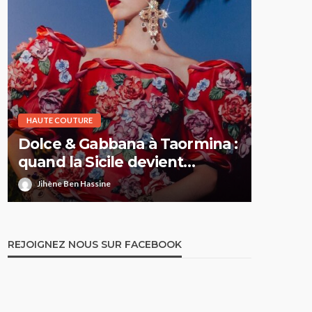
HAUTE COUTURE
HAUTE CO
Dolce & Gabbana à Taormina :
Elie S
quand la Sicile devient
Printe
l’Olympe
comme 
Jihène Ben Hassine
Jihène 
REJOIGNEZ NOUS SUR FACEBOOK