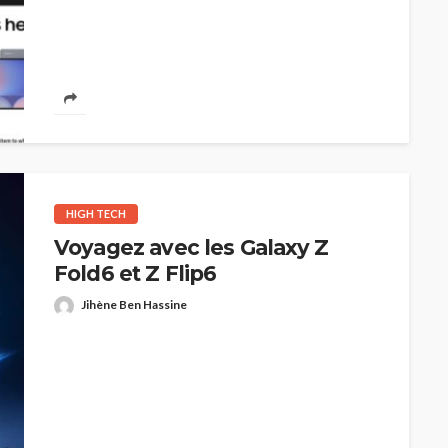
HAUTE COUTURE
Chanel Croisière 2025/26 : Une
HIGH TECH
parenthèse enchantée au Lac
Voyagez avec les Galaxy Z
de Côme
Jihène Ben Hassine
Fold6 et Z Flip6
Jihène Ben Hassine