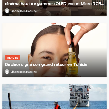
cinéma haut de gamme : OLED evo et Micro RGB
evo
Jihène Ben Hassine
BEAUTÉ
Decléor signe son grand retour en Tunisie
Jihène Ben Hassine