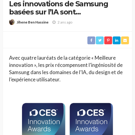
Les innovations de Samsung
basées sur l’IA sont
récompensées par la Consumer
2 ans ago
Jihene Ben Hassine
Technology Association
Avec quatre lauréats de la catégorie « Meilleure
innovation », les prix récompensent l’ingéniosité de
Samsung dans les domaines de l’IA, du design et de
l’expérience utilisateur.