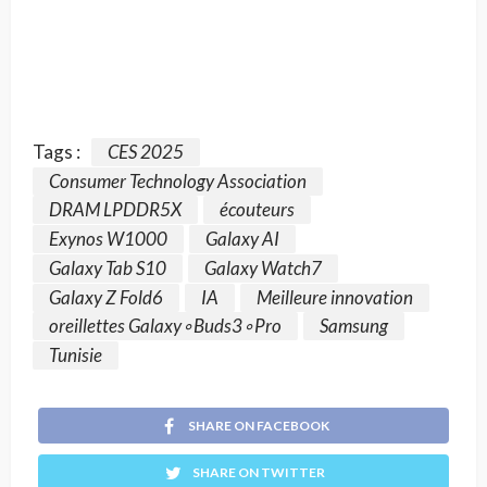
Tags :
CES 2025
Consumer Technology Association
DRAM LPDDR5X
écouteurs
Exynos W1000
Galaxy AI
Galaxy Tab S10
Galaxy Watch7
Galaxy Z Fold6
IA
Meilleure innovation
oreillettes Galaxy∘Buds3∘Pro
Samsung
Tunisie
SHARE ON FACEBOOK
SHARE ON TWITTER