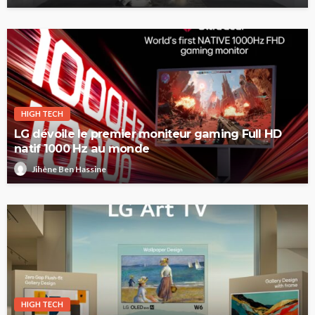
HIGH TECH
LG dévoile le premier moniteur gaming Full HD
natif 1000 Hz au monde
Jihène Ben Hassine
HIGH TECH