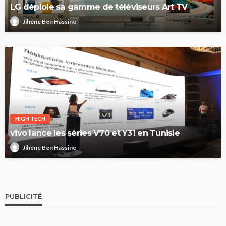
LG déploie sa gamme de téléviseurs Art TV
Jihène Ben Hassine
HIGH TECH
vivo lance les séries V70 et Y31 en Tunisie
Jihène Ben Hassine
PUBLICITÉ