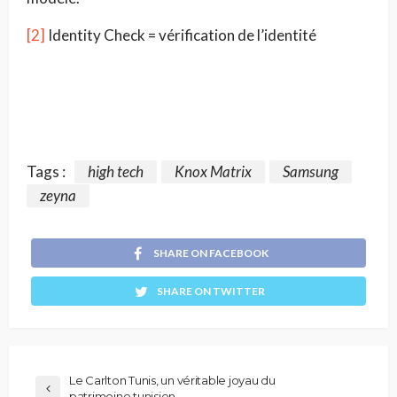
[2]
Identity Check = vérification de l’identité
Tags :
high tech
Knox Matrix
Samsung
zeyna
SHARE ON FACEBOOK
SHARE ON TWITTER
Le Carlton Tunis, un véritable joyau du
patrimoine tunisien