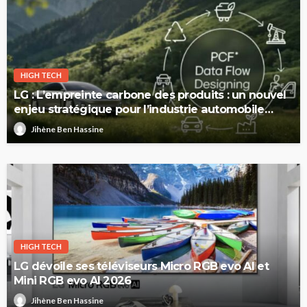
HIGH TECH
LG : L’empreinte carbone des produits : un nouvel
enjeu stratégique pour l’industrie automobile
européenne
Jihène Ben Hassine
HIGH TECH
LG dévoile ses téléviseurs Micro RGB evo AI et
Mini RGB evo AI 2026
Jihène Ben Hassine