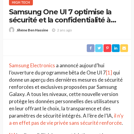
HIGH TECH
Samsung One UI 7 optimise la
sécurité et la confidentialité à
l’ère de l’IA pour apporter choix
2 ans ago
Jihène Ben Hassine
et transparence aux utilisateurs
Samsung Electronics
a annoncé aujourd’hui
l’ouverture du programme bêta de One UI 7
[1]
qui
donne un aperçu des dernières mesures de sécurité
renforcées et exclusives proposées par Samsung
Galaxy. A tous les niveaux, cette nouvelle version
protège les données personnelles des utilisateurs
en leur offrant le choix, la transparence et des
paramètres de sécurité intégrés. A l’ère de l’IA,
il n’y
a en effet pas de vie privée sans sécurité renforcée
.