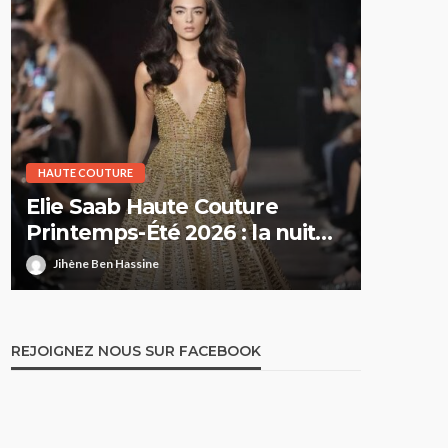
HAUTE COUTURE
HAUTE CO
Elie Saab Haute Couture
Dior H
Printemps-Été 2026 : la nuit
Printe
comme territoire de liberté
suspe
Jihène Ben Hassine
Jihène 
REJOIGNEZ NOUS SUR FACEBOOK