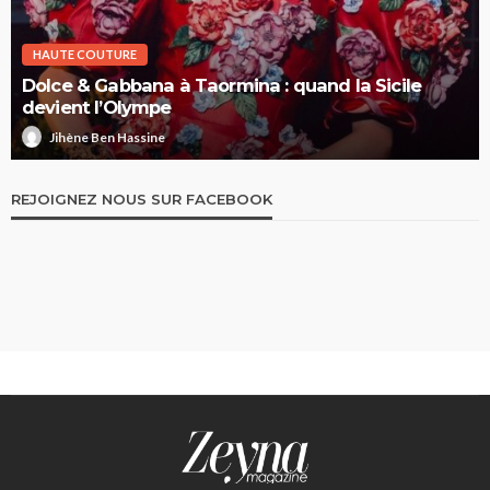
UTURE
HAUTE COUTU
Gabbana à Taormina : quand la Sicile
Elie Saab H
l’Olympe
nuit comme 
en Hassine
Jihène Ben 
REJOIGNEZ NOUS SUR FACEBOOK