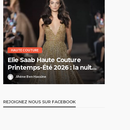
HAUTE COUTURE
HAUTE CO
Elie Saab Haute Couture
Dior H
Printemps-Été 2026 : la nuit
Printe
comme territoire de liberté
suspe
Jihène Ben Hassine
Jihène 
REJOIGNEZ NOUS SUR FACEBOOK