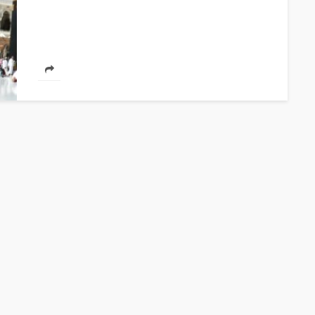
HAUTE COUTURE
Chanel Croisière 2025/26 : Une
parenthèse enchantée au Lac
de Côme
Jihène Ben Hassine