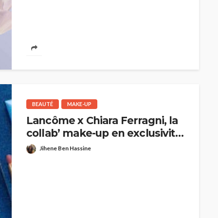
HAUTE COUTURE
Chanel Croisière 2025/26 : Une
BEAUTÉ
MAKE-UP
parenthèse enchantée au Lac
Lancôme x Chiara Ferragni, la
de Côme
Jihène Ben Hassine
collab’ make-up en exclusivité
chez POINT M
Jihene Ben Hassine