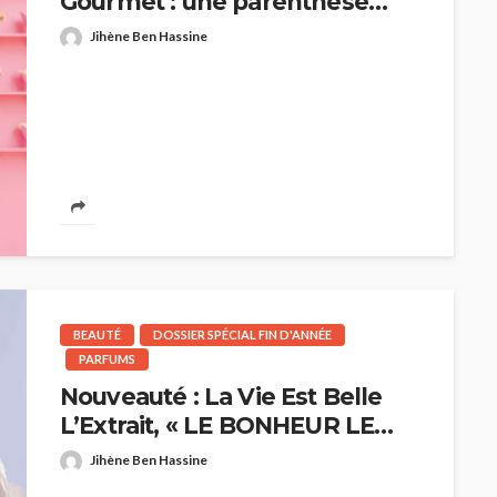
Gourmet : une parenthèse
enchantée pour la Fête des
Jihène Ben Hassine
Mères
BEAUTÉ
DOSSIER SPÉCIAL FIN D'ANNÉE
PARFUMS
Nouveauté : La Vie Est Belle
L’Extrait, « LE BONHEUR LE
PLUS PRECIEUX » de Lancôme
Jihène Ben Hassine