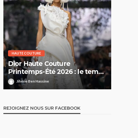
HAUTE COUTURE
HAUTE CO
Dior Haute Couture
Chanel
Printemps-Été 2026 : le temps
parent
suspendu
de Cô
Jihène Ben Hassine
Jihène 
REJOIGNEZ NOUS SUR FACEBOOK