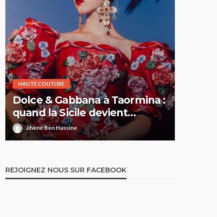
HAUTE COUTURE
HAUTE CO
Dolce & Gabbana à Taormina :
Elie S
quand la Sicile devient
Printe
l’Olympe
comme 
Jihène Ben Hassine
Jihène 
REJOIGNEZ NOUS SUR FACEBOOK