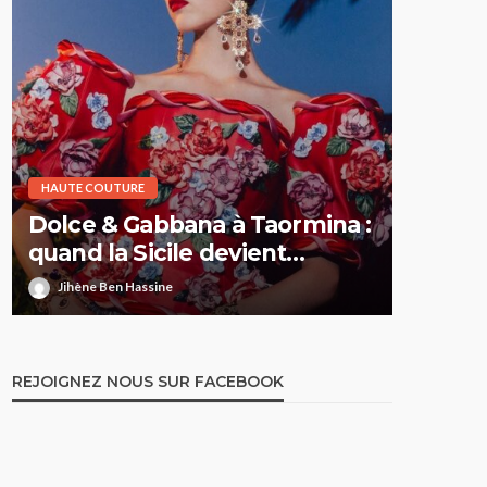
HAUTE COUTURE
HAUTE CO
Dolce & Gabbana à Taormina :
Elie S
quand la Sicile devient
Printe
l’Olympe
comme 
Jihène Ben Hassine
Jihène 
REJOIGNEZ NOUS SUR FACEBOOK