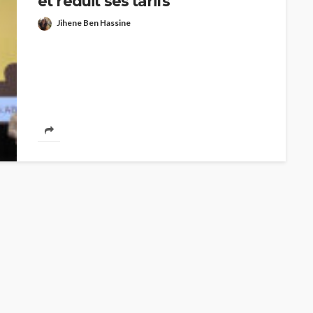
et réduit ses tarifs
Jihene Ben Hassine