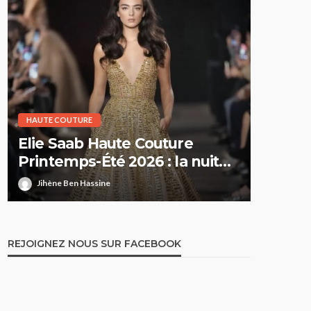
HAUTE COUTURE
HAUTE CO
Elie Saab Haute Couture
Dior H
Printemps-Été 2026 : la nuit
Printe
comme territoire de liberté
suspe
Jihène Ben Hassine
Jihène 
REJOIGNEZ NOUS SUR FACEBOOK