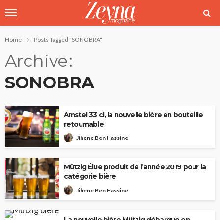
Home
Posts Tagged "SONOBRA"
Archive
SONOBRA
Amstel 33 cl, la nouvelle bière en bouteille
retournable
Jihene Ben Hassine
Mützig Élue produit de l’année 2019 pour la
catégorie bière
Jihene Ben Hassine
La nouvelle bière Mützig débarque en