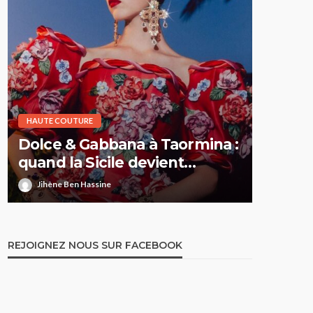
HAUTE COUTURE
HAUTE CO
Dolce & Gabbana à Taormina :
Elie S
quand la Sicile devient
Printe
l’Olympe
comme 
Jihène Ben Hassine
Jihène 
REJOIGNEZ NOUS SUR FACEBOOK