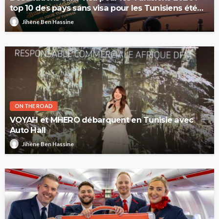
top 10 des pays sans visa pour les Tunisiens été
2026
Jihène Ben Hassine
ON THE ROAD
VOYAH et MHERO débarquent en Tunisie avec
Auto Hall
Jihène Ben Hassine