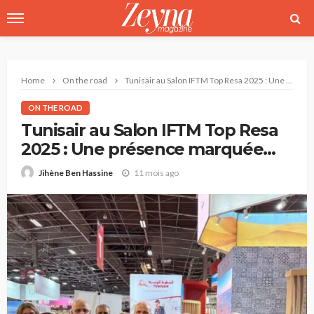
Home
On the road
Tunisair au Salon IFTM Top Resa 2025 : Une présence marquée pour promouvoir la Tunisie
ON THE ROAD
Tunisair au Salon IFTM Top Resa
2025 : Une présence marquée
pour promouvoir la Tunisie
11 mois ago
Jihène Ben Hassine