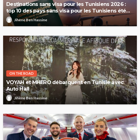
Destinations sans visa pour les Tunisiens 2026 :
top 10 des pays sans visa pour les Tunisiens été
2026
Jihène Ben Hassine
ON THE ROAD
VOYAH et MHERO débarquent en Tunisie avec
Auto Hall
Jihène Ben Hassine