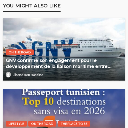
YOU MIGHT ALSO LIKE
ON THE ROAD
GNV confirme son engagement pour le
développement de la liaison maritime entre
l’Italie et la Tunisie
Jihène Ben Hassine
LIFESTYLE
ON THE ROAD
THE PLACE TO BE