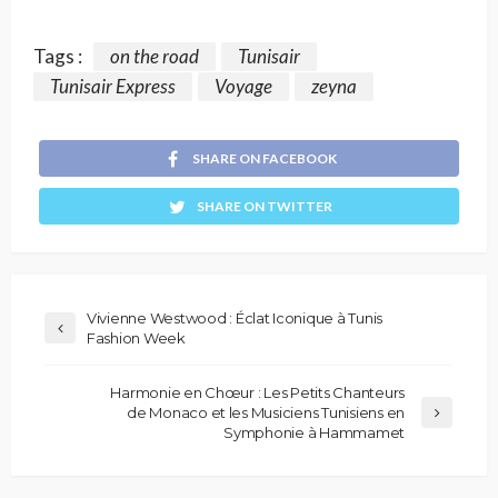
Tags :
on the road
Tunisair
Tunisair Express
Voyage
zeyna
SHARE ON FACEBOOK
SHARE ON TWITTER
Vivienne Westwood : Éclat Iconique à Tunis
Fashion Week
Harmonie en Chœur : Les Petits Chanteurs
de Monaco et les Musiciens Tunisiens en
Symphonie à Hammamet