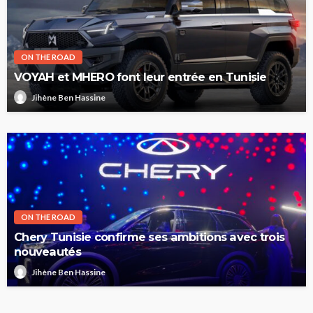
ON THE ROAD
VOYAH et MHERO font leur entrée en Tunisie
Jihène Ben Hassine
ON THE ROAD
Chery Tunisie confirme ses ambitions avec trois
nouveautés
Jihène Ben Hassine