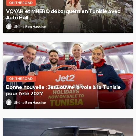
ON THE ROAD
VOYAH et MHERO débarquent en Tunisie avec
Auto Hall
Jihène Ben Hassine
ON THE ROAD
Bonne nouvelle : Jet2 ouvre la voie à la Tunisie
pour l’été 2027
Jihène Ben Hassine