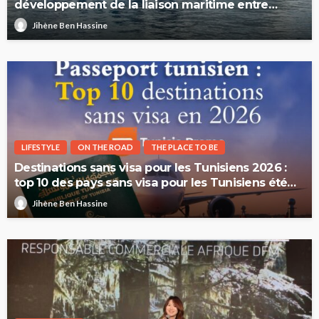
développement de la liaison maritime entre
l’Italie et la Tunisie
Jihène Ben Hassine
LIFESTYLE
ON THE ROAD
THE PLACE TO BE
Destinations sans visa pour les Tunisiens 2026 :
top 10 des pays sans visa pour les Tunisiens été
2026
Jihène Ben Hassine