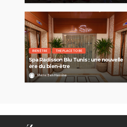
BIEN ÊTRE
THE PLACE TO BE
Spa Radisson Blu Tunis : une nouvelle
ère du bien-être
Jihène Ben Hassine