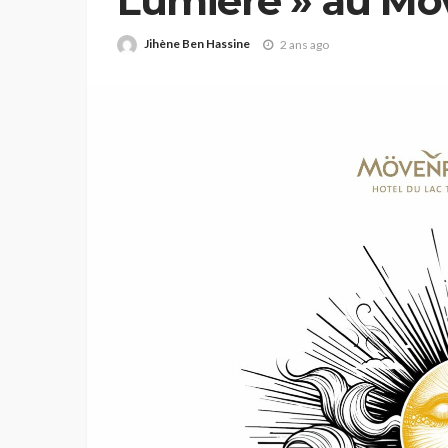
Lumière » au Mö
Jihène Ben Hassine
2 ans ago