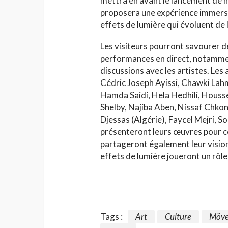
mettra en avant le lancement de no
proposera une expérience immersive
effets de lumière qui évoluent de 
Les visiteurs pourront savourer d
performances en direct, notammen
discussions avec les artistes. Les 
Cédric Joseph Ayissi, Chawki Lah
Hamda Saidi, Hela Hedhili, Housse
Shelby, Najiba Aben, Nissaf Chko
Djessas (Algérie), Faycel Mejri, 
présenteront leurs œuvres pour célé
partageront également leur vision
effets de lumière joueront un rôle
Tags :
Art
Culture
Möven