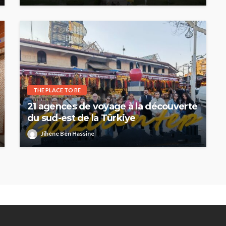
THE PLACE TO BE
21 agences de voyage à la découverte
du sud-est de la Türkiye
Jihène Ben Hassine