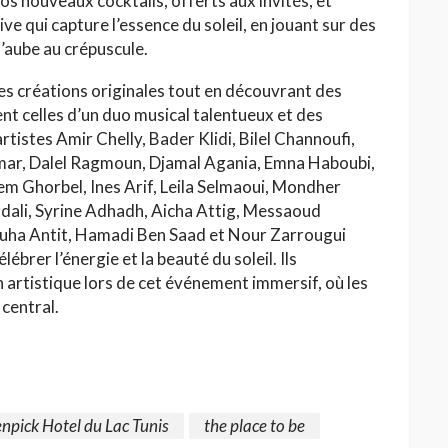
s nouveaux cocktails, offerts aux invités, et
 qui capture l’essence du soleil, en jouant sur des
l’aube au crépuscule.
es créations originales tout en découvrant des
t celles d’un duo musical talentueux et des
artistes Amir Chelly, Bader Klidi, Bilel Channoufi,
mar, Dalel Ragmoun, Djamal Agania, Emna Haboubi,
m Ghorbel, Ines Arif, Leila Selmaoui, Mondher
ndali, Syrine Adhadh, Aicha Attig, Messaoud
Souha Antit, Hamadi Ben Saad et Nour Zarrougui
brer l’énergie et la beauté du soleil. Ils
 artistique lors de cet événement immersif, où les
 central.
pick Hotel du Lac Tunis
the place to be