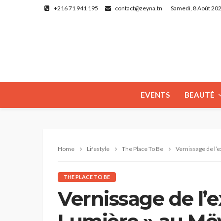
+216 71 941 195
contact@zeyna.tn
Samedi, 8 Août 20
EVENTS
BEAUTÉ
Home
Lifestyle
The Place To Be
Vernissage de l’expos
THE PLACE TO BE
Vernissage de l’e