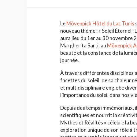
Le
Mövenpick Hôtel du Lac Tunis
s
nouveau thème : « Soleil Éternel :
aura lieu du 1er au 30 novembre 2
Margherita Sarti, au
Mövenpick Ar
beauté et la constance de la lumièr
journée.
À travers différentes disciplines a
facettes du soleil, de sa chaleur 
et multidisciplinaire englobe dive
l’importance du soleil dans nos vie
Depuis des temps immémoriaux, il 
scientifiques et nourrit la créativi
Mythes et Réalités » célèbre la bea
exploration unique de son rôle à t