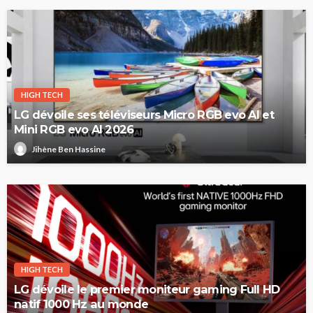
HIGH TECH
LG dévoile ses téléviseurs Micro RGB evo AI et
Mini RGB evo AI 2026
Jihène Ben Hassine
HIGH TECH
LG dévoile le premier moniteur gaming Full HD
natif 1000 Hz au monde