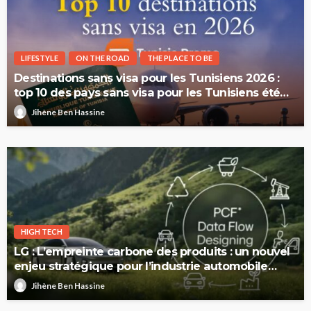
LIFESTYLE
ON THE ROAD
THE PLACE TO BE
Destinations sans visa pour les Tunisiens 2026 :
top 10 des pays sans visa pour les Tunisiens été
2026
Jihène Ben Hassine
HIGH TECH
LG : L’empreinte carbone des produits : un nouvel
enjeu stratégique pour l’industrie automobile
européenne
Jihène Ben Hassine