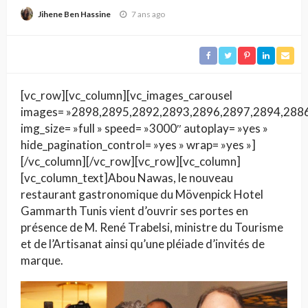
Gammarth Tunis
7 ans ago
Jihene Ben Hassine
[vc_row][vc_column][vc_images_carousel
images= »2898,2895,2892,2893,2896,2897,2894,288
img_size= »full » speed= »3000″ autoplay= »yes »
hide_pagination_control= »yes » wrap= »yes »]
[/vc_column][/vc_row][vc_row][vc_column]
[vc_column_text]Abou Nawas, le nouveau
restaurant gastronomique du Mövenpick Hotel
Gammarth Tunis vient d’ouvrir ses portes en
présence de M. René Trabelsi, ministre
du Tourisme
et de l’Artisanat ainsi qu’une pléiade d’invités de
marque.