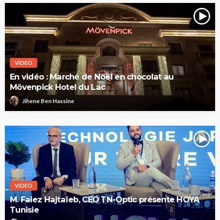
VIDEO
En vidéo : Marché de Noël en chocolat au
Mövenpick Hotel du Lac
Jihene Ben Hassine
VIDEO
M. Faiez Hajtaïeb, CEO TN-Optic présente HOYA
Tunisie