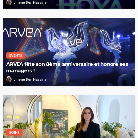
Jihene Ben Hassine
EVENTS
ARVEA fête son 8ème anniversaire et honore ses
managers !
Jihene Ben Hassine
SOINS