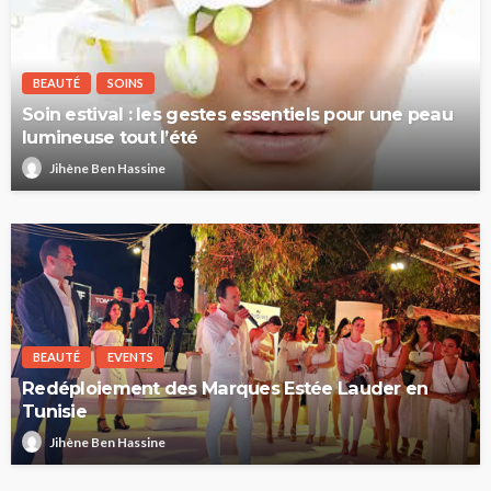
BEAUTÉ
SOINS
Soin estival : les gestes essentiels pour une peau
lumineuse tout l’été
Jihène Ben Hassine
BEAUTÉ
EVENTS
Redéploiement des Marques Estée Lauder en
Tunisie
Jihène Ben Hassine