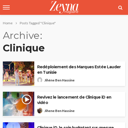
Home
Posts Tagged "Clinique"
Archive
Clinique
Redéploiement des Marques Estée Lauder
en Tunisie
Jihène Ben Hassine
Revivez le lancement de Clinique iD en
vidéo
Jihene Ben Hassine
Clinique iD, le soin hydratant sur-mesure