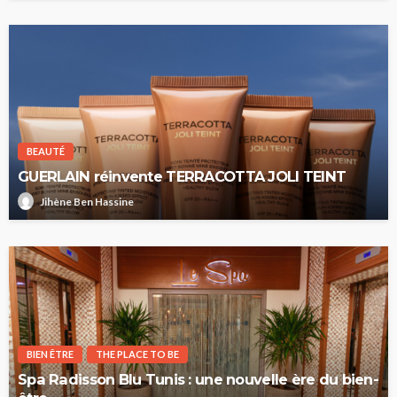
BEAUTÉ
GUERLAIN réinvente TERRACOTTA JOLI TEINT
Jihène Ben Hassine
BIEN ÊTRE
THE PLACE TO BE
Spa Radisson Blu Tunis : une nouvelle ère du bien-