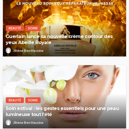
BEAUTÉ
SOINS
Guerlain lance sa nouvelle crème contour des
yeux Abeille Royale
Jihène Ben Hassine
BEAUTÉ
SOINS
Soin estival : les gestes essentiels pour une peau
lumineuse tout l’été
Jihène Ben Hassine