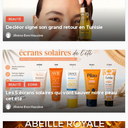
BEAUTÉ
Decléor signe son grand retour en Tunisie
Jihène Ben Hassine
BEAUTÉ
SOINS
Les 5 écrans solaires qui vont sauver notre peau
cet été
Jihène Ben Hassine