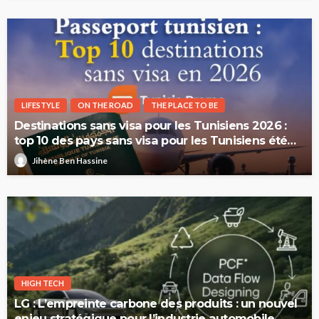
LIFESTYLE
ON THE ROAD
THE PLACE TO BE
Destinations sans visa pour les Tunisiens 2026 :
top 10 des pays sans visa pour les Tunisiens été
2026
Jihène Ben Hassine
HIGH TECH
LG : L’empreinte carbone des produits : un nouvel
enjeu stratégique pour l’industrie automobile