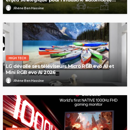
européenne
Jihène Ben Hassine
HIGH TECH
LG dévoile ses téléviseurs Micro RGB evo AI et
Mini RGB evo AI 2026
Jihène Ben Hassine