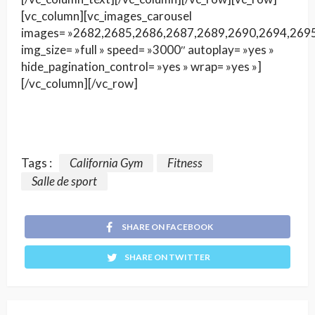
[vc_column][vc_images_carousel
images= »2682,2685,2686,2687,2689,2690,2694,269
img_size= »full » speed= »3000″ autoplay= »yes »
hide_pagination_control= »yes » wrap= »yes »]
[/vc_column][/vc_row]
Tags :
California Gym
Fitness
Salle de sport
SHARE ON FACEBOOK
SHARE ON TWITTER