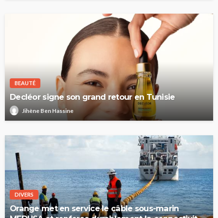
BEAUTÉ
Decléor signe son grand retour en Tunisie
Jihène Ben Hassine
DIVERS
Orange met en service le câble sous-marin