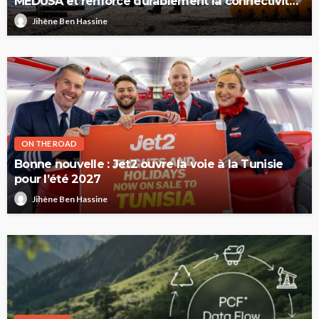
MEDUSA et renforce durablement la connectivité
internationale de la Tunisie
Jihène Ben Hassine
ON THE ROAD
Bonne nouvelle : Jet2 ouvre la voie à la Tunisie
pour l’été 2027
Jihène Ben Hassine