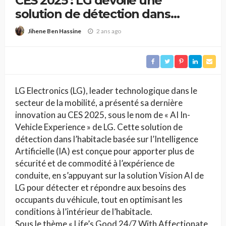
CES 2025 : LG dévoile une
solution de détection dans
l’habitacle alimentée par l’IA
2 ans ago
Jihene Ben Hassine
LG Electronics (LG), leader technologique dans le
secteur de la mobilité, a présenté sa dernière
innovation au CES 2025, sous le nom de « AI In-
Vehicle Experience » de LG. Cette solution de
détection dans l’habitacle basée sur l’Intelligence
Artificielle (IA) est conçue pour apporter plus de
sécurité et de commodité à l’expérience de
conduite, en s’appuyant sur la solution Vision AI de
LG pour détecter et répondre aux besoins des
occupants du véhicule, tout en optimisant les
conditions à l’intérieur de l’habitacle.
Sous le thème « Life’s Good 24/7 With Affectionate