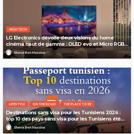
HIGH TECH
LG Electronics dévoile deux visions du home
cinéma haut de gamme : OLED evo et Micro RGB
evo
Jihène Ben Hassine
LIFESTYLE
ON THE ROAD
THE PLACE TO BE
Destinations sans visa pour les Tunisiens 2026 :
top 10 des pays sans visa pour les Tunisiens été
2026
Jihène Ben Hassine