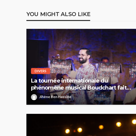
YOU MIGHT ALSO LIKE
DIVERS
La tournée internationale du
phénomène musical Boudchart fait
escale en Tunisie : première halte à
Jihène Ben Hassine
Sfax