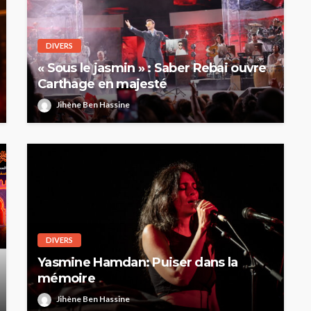
DIVERS
« Sous le jasmin » : Saber Rebai ouvre
Carthage en majesté
Jihène Ben Hassine
DIVERS
Yasmine Hamdan: Puiser dans la
mémoire
Jihène Ben Hassine