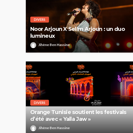
DIVERS
Noor Arjoun X Selim Arjoun : un duo
lumineux
Jihène Ben Hassine
DIVERS
Orange Tunisie soutient les festivals
d’été avec « Yalla Jaw »
Jihène Ben Hassine