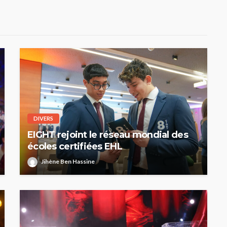
DIVERS
EIGHT rejoint le réseau mondial des
écoles certifiées EHL
Jihène Ben Hassine