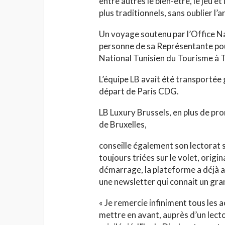
entre autres le bien-être, le jeu e
plus traditionnels, sans oublier l’ar
Un voyage soutenu par l’Office Na
personne de sa Représentante pou
National Tunisien du Tourisme à T
L’équipe LB avait été transporté
HAUTE COUTURE
départ de Paris CDG.
Chanel Croisière 2025
LB Luxury Brussels, en plus de pro
parenthèse enchanté
de Bruxelles,
de Côme
Jihène Ben Hassine
conseille également son lectorat 
toujours triées sur le volet, origi
démarrage, la plateforme a déjà ac
une newsletter qui connait un gr
« Je remercie infiniment tous les 
mettre en avant, auprès d’un lecto