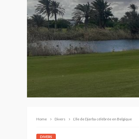
Home
Divers
L’île de Djerba célébrée en Belgique
DIVERS