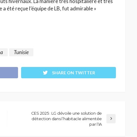
touts hivernaux. La manière très hospitalière et très
 a été reçue l’équipe de LB, fut admirable »
ba
Tunisie
SHARE ON TWITTER
CES 2025 : LG dévoile une solution de
détection dans l’habitacle alimentée
par l’IA