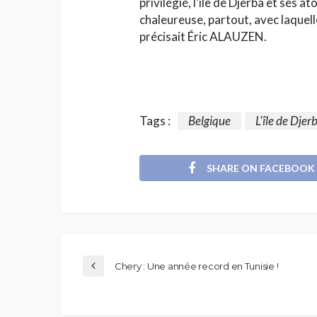
privilégié, l’île de Djerba et ses a
chaleureuse, partout, avec laquelle
précisait Éric ALAUZEN.
Tags :
Belgique
L'île de Djer
SHARE ON FACEBOOK
Chery : Une année record en Tunisie !