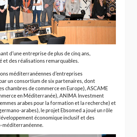
HAUTE COUTURE
/26 : Une
Dolce & Gabbana à Taormina :
nant d’une entreprise de plus de cinq ans,
e au Lac
quand la Sicile devient
é et des réalisations remarquables.
l’Olympe
Jihène Ben Hassine
tions méditerranéennes d’entreprises
r un consortium de six partenaires, dont
s chambres de commerce en Europe), ASCAME
ommerce en Méditerranée), ANIMA Investment
mes arabes pour la formation et la recherche) et
mano-arabes), le projet Ebsomed a joué un rôle
 développement économique inclusif et des
ro-méditerranéenne.