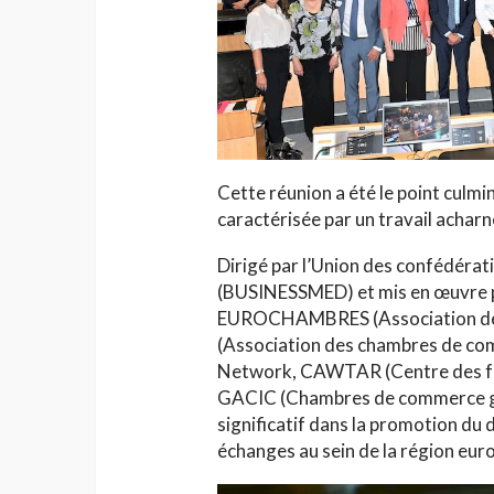
HAUTE COUTURE
Chanel Croisière 2025
Cette réunion a été le point culmi
parenthèse enchanté
caractérisée par un travail acharn
de Côme
Jihène Ben Hassine
Dirigé par l’Union des confédéra
(BUSINESSMED) et mis en œuvre pa
EUROCHAMBRES (Association de
(Association des chambres de c
Network, CAWTAR (Centre des fem
GACIC (Chambres de commerce ger
significatif dans la promotion du
échanges au sein de la région eu