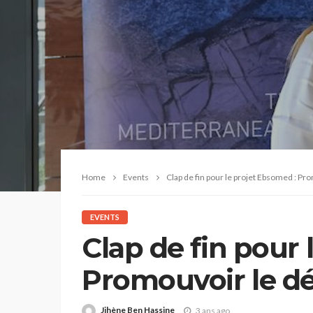
Home
Events
Clap de fin pour le projet Ebsomed : Pro
EVENTS
Clap de fin pour 
Promouvoir le 
économique et l
Jihène Ben Hassine
3 ans ago