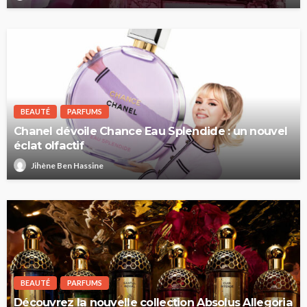
BEAUTÉ
PARFUMS
Chanel dévoile Chance Eau Splendide : un nouvel
éclat olfactif
Jihène Ben Hassine
BEAUTÉ
PARFUMS
Découvrez la nouvelle collection Absolus Allegoria