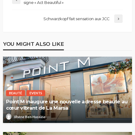
signe « Act Beautiful »
Schwarzkopf fait sensation aux JCC
YOU MIGHT ALSO LIKE
BEAUTÉ
EVENTS
Point M inaugure une nouvelle adresse beauté au
cœur vibrant de La Marsa
Jihène Ben Hassine