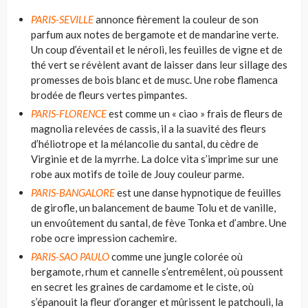
PARIS-SEVILLE
annonce fièrement la couleur de son
parfum aux notes de bergamote et de mandarine verte.
Un coup d’éventail et le néroli, les feuilles de vigne et de
thé vert se révèlent avant de laisser dans leur sillage des
promesses de bois blanc et de musc. Une robe flamenca
brodée de fleurs vertes pimpantes.
PARIS-FLORENCE
est comme un « ciao » frais de fleurs de
magnolia relevées de cassis, il a la suavité des fleurs
d’héliotrope et la mélancolie du santal, du cèdre de
Virginie et de la myrrhe. La dolce vita s’imprime sur une
robe aux motifs de toile de Jouy couleur parme.
PARIS-BANGALORE
est une danse hypnotique de feuilles
de girofle, un balancement de baume Tolu et de vanille,
un envoûtement du santal, de fève Tonka et d’ambre. Une
robe ocre impression cachemire.
PARIS-SAO PAULO
comme une jungle colorée où
bergamote, rhum et cannelle s’entremêlent, où poussent
en secret les graines de cardamome et le ciste, où
s’épanouit la fleur d’oranger et mûrissent le patchouli, la