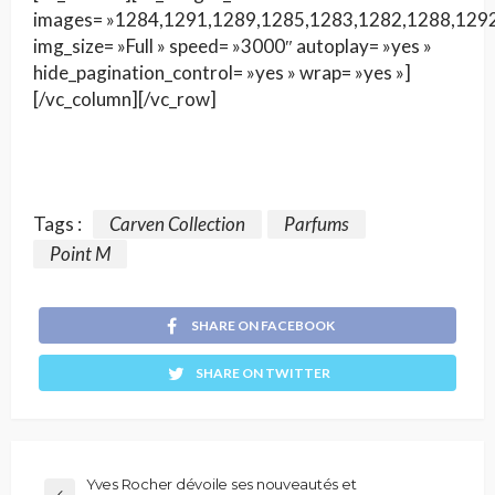
images= »1284,1291,1289,1285,1283,1282,1288,129
img_size= »Full » speed= »3000″ autoplay= »yes »
hide_pagination_control= »yes » wrap= »yes »]
[/vc_column][/vc_row]
Tags :
Carven Collection
Parfums
Point M
SHARE ON FACEBOOK
SHARE ON TWITTER
Yves Rocher dévoile ses nouveautés et