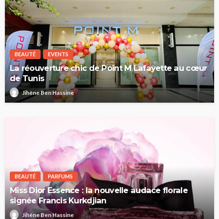
BEAUTÉ
EVENTS
La réouverture chic de Point M Lafayette au cœur
de Tunis
Jihène Ben Hassine
BEAUTÉ
PARFUMS
Miss Dior Essence : la nouvelle audace florale
signée Francis Kurkdjian
Jihène Ben Hassine