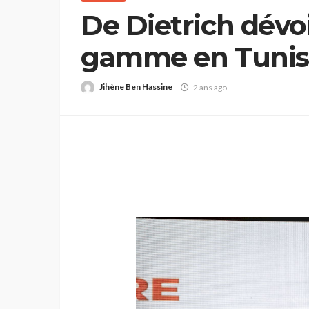
De Dietrich dévoi
gamme en Tunisi
d’innovation
Jihène Ben Hassine
2 ans ago