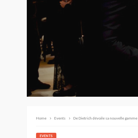
Home
Events
De Dietrich dévoile sa nouvelle gamme e
EVENTS