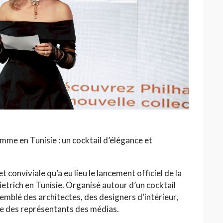
HAUTE COUTURE
/26 : Une
Dolce & Gabbana à Taormina :
e au Lac
quand la Sicile devient
l’Olympe
Jihène Ben Hassine
mme en Tunisie : un cocktail d’élégance et
 conviviale qu’a eu lieu le lancement officiel de la
trich en Tunisie. Organisé autour d’un cocktail
emblé des architectes, des designers d’intérieur,
ue des représentants des médias.