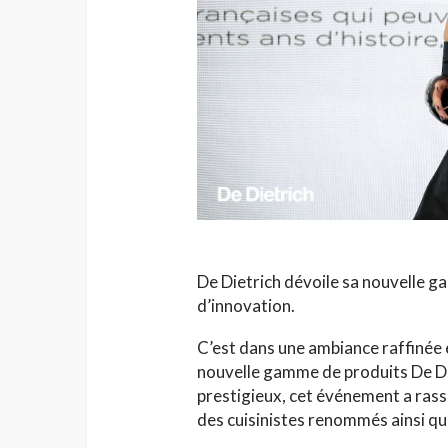
HAUTE COUTURE
Chanel Croisière 2025
parenthèse enchanté
de Côme
Jihène Ben Hassine
De Dietrich dévoile sa nouvelle ga
d’innovation.
C’est dans une ambiance raffinée et
nouvelle gamme de produits De Die
prestigieux, cet événement a rass
des cuisinistes renommés ainsi q